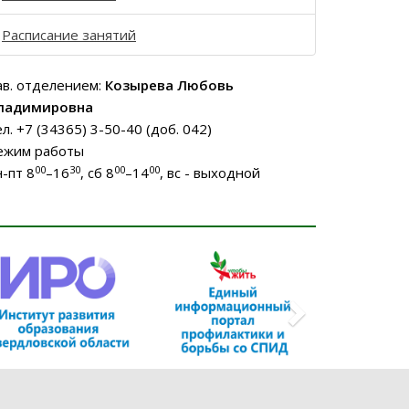
Расписание занятий
ав. отделением:
Козырева Любовь
ладимировна
ел. +7 (34365) 3-50-40 (доб. 042)
ежим работы
00
30
00
00
н-пт 8
–16
, сб 8
–14
, вс - выходной