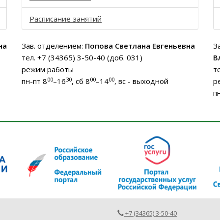
Расписание занятий
на
Зав. отделением:
Попова Светлана Евгеньевна
З
тел. +7 (34365) 3-50-40 (доб. 031)
В
режим работы
т
00
30
00
00
пн-пт 8
–16
, сб 8
–14
, вс - выходной
р
п
+7 (34365) 3-50-40