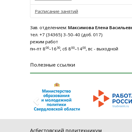
Расписание занятий
Зав. отделением:
Максимова Елена Васильев
тел. +7 (34365) 3-50-40 (доб. 017)
режим работ
00
30
00
00
пн-пт 8
–16
, сб 8
–14
, вс - выходной
Полезные ссылки
Асбестовский политехникум