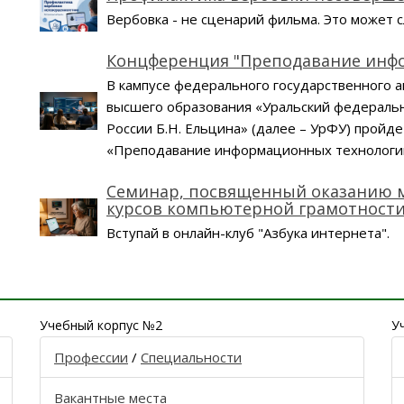
Вербовка - не сценарий фильма. Это может с
Концференция "Преподавание инфо
В кампусе федерального государственного 
высшего образования «Уральский федераль
России Б.Н. Ельцина» (далее – УрФУ) пройд
«Преподавание информационных технологий
Семинар, посвященный оказанию 
курсов компьютерной грамотности
Вступай в онлайн-клуб "Азбука интернета".
Учебный корпус №2
У
Профессии
/
Специальности
Вакантные места