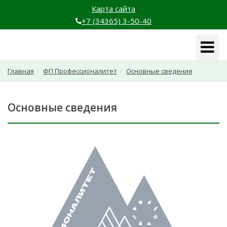
Карта сайта
+7 (34365) 3-50-40
Навига
Главная
ФП Профессионалитет
Основные сведения
Основные сведения