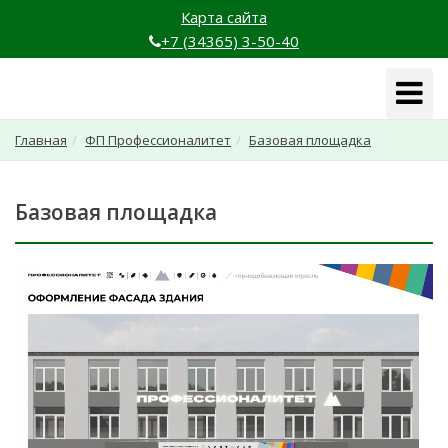
Карта сайта
+7 (34365) 3-50-40
Навига
Главная
ФП Профессионалитет
Базовая площадка
Базовая площадка