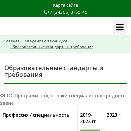
Карта сайта
+7 (34365) 3-50-40
Навига
Главная
Сведения о техникуме
Образовательные стандарты и требования
Образовательные стандарты и
требования
ФГОС Программ подготовки специалистов среднего
звена
Профессия / специальность
2019-
2023 г
2022 гг