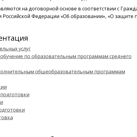
вляются на договорной основе в соответствии с Граж
 Российской Федерации «Об образовании», «О защите 
ентация
ельных услуг
 обучение по образовательным программам среднего
дополнительным общеобразовательным программам
ции
еподготовки
ии
одготовки
товка