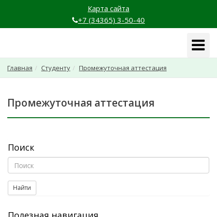
Карта сайта
+7 (34365) 3-50-40
Навига
Главная
Студенту
Промежуточная аттестация
Промежуточная аттестация
Поиск
Найти
Полезная навигация