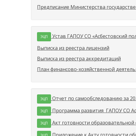
Предписание Министерства государствен
Устав ГАПОУ СО «Асбестовский по
ЭЦП
Выписка из реестра лицензий
Выписка из реестра аккредитаций
План финансово-хозяйственной деятельн
Отчет по самообследованию за 20
ЭЦП
Программа развития ГАПОУ СО Асб
ЭЦП
Акт готовности образовательной о
ЭЦП
Приложение к Акту готовности обр
ЭЦП