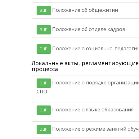
Положение об общежитии
ЭЦП
Положение об отделе кадров
ЭЦП
Положение о социально-педагогич
ЭЦП
Локальные акты, регламентирующие
процесса
Положение о порядке организации
ЭЦП
СПО
Положение о языке образования
ЭЦП
Положение о режиме занятий обу
ЭЦП