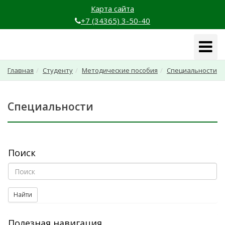
Карта сайта
+7 (34365) 3-50-40
Навига
Главная
Студенту
Методические пособия
Специальности
Специальности
Поиск
Найти
Полезная навигация