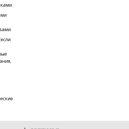
ками.
ыми
вами.
(если
ные
ания,
еские