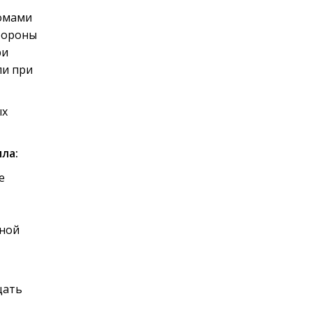
томами
тороны
ри
ли при
ых
ла:
е
чной
щать