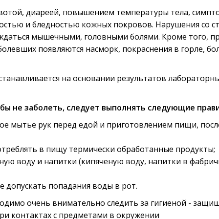
вотой, диареей, повышением температуры тела, симп
остью и бледностью кожных покровов. Нарушения со с
даться мышечными, головными болями. Кроме того, п
олевших появляются насморк, покраснения в горле, бо
станавливается на основании результатов лабораторн
обы не заболеть, следует выполнять следующие прави
ое мытье рук перед едой и приготовлением пищи, посл
треблять в пищу термически обработанные продукты;
ную воду и напитки (кипяченую воду, напитки в фабри
не допускать попадания воды в рот.
бходимо очень внимательно следить за гигиеной - защи
при контактах с предметами в окружении