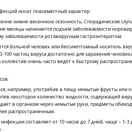
фекций носит повсеместный характер.
сенне-зимне-весеннюю сезонность. Спорадические случ
нние месяцы начинается подъем заболеваемости норови
у заболеваемости ротавирусным гастроэнтеритом.
тся больной человек или бессимптомный носитель виру
0-100 частиц вируса достаточно для заражения человека
й коллектив очень часто ведет к быстрому распростра
сов:
ься, например, употребив в пищу немытые фрукты или 
ыпив некоторое количество жидкости, содержащей виру
дает в организм через немытые руки, предметы обиход
более распространенным.
фекции составляет от 10 часов до 7 дней, чаще – 1-3 
.