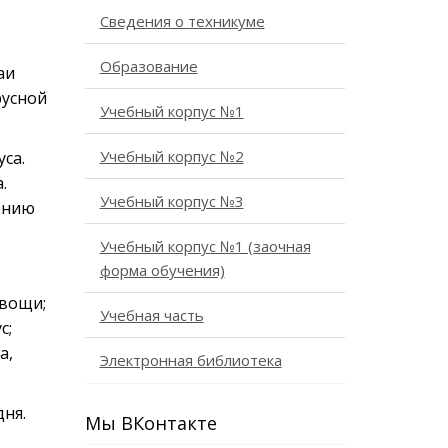
Сведения о техникуме
Образование
аи
русной
Учебный корпус №1
Учебный корпус №2
са.
.
Учебный корпус №3
нению
Учебный корпус №1 (заочная
форма обучения)
овощи;
Учебная часть
с;
а,
Электронная библиотека
дня.
Мы ВКонтакте