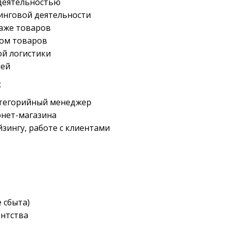
 деятельностью
инговой деятельности
даже товаров
вом товаров
ой логистики
лей
х
атегорийный менеджер
рнет-магазина
зингу, работе с клиентами
 сбыта)
ентства