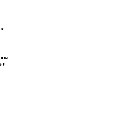
ые
нным
в и