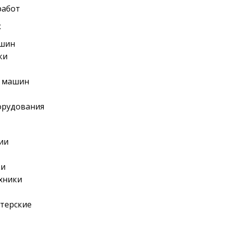
работ
х
ашин
ки
х машин
орудования
ии
ки
хники
терские