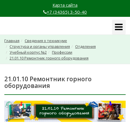
Карта сайта
+7 (34365) 3-50-40
Навига
Главная
Сведения о техникуме
Структура и органы управления
Отделения
Учебный корпус №2
Профессии
21.01.10 Ремонтник горного оборудования
21.01.10 Ремонтник горного
оборудования