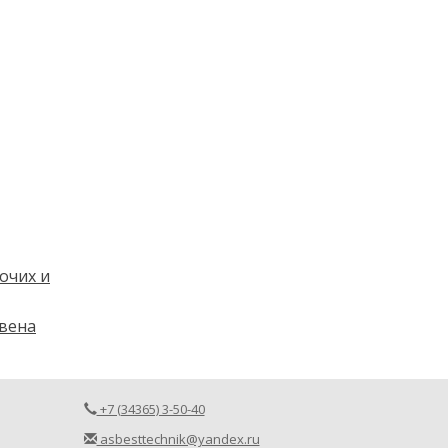
очих и
звена
+7 (34365) 3-50-40
asbesttechnik@yandex.ru