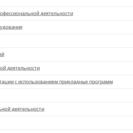
офессиональной деятельности
рудования
ий
ой деятельности
тации с использованием прикладных программ
ьной деятельности