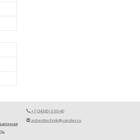
+7 (34365) 3-50-40
asbesttechnik@yandex.ru
пционная
ть