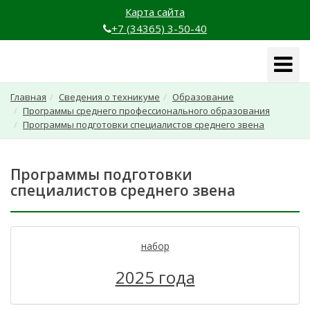
Карта сайта
+7 (34365) 3-50-40
Навига
Главная
Сведения о техникуме
Образование
Программы среднего профессионального образования
Программы подготовки специалистов среднего звена
Программы подготовки
специалистов среднего звена
набор
2025 года